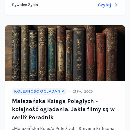
wszystkim autorem książek! Jego twórczość …
Czytaj
Bywalec Życia
•
KOLEJNOŚĆ OGLĄDANIA
21 Kwi 2025
Malazańska Księga Poległych -
kolejność oglądania. Jakie filmy są w
serii? Poradnik
„Malazańska Księga Poległych” Stevena Eriksona