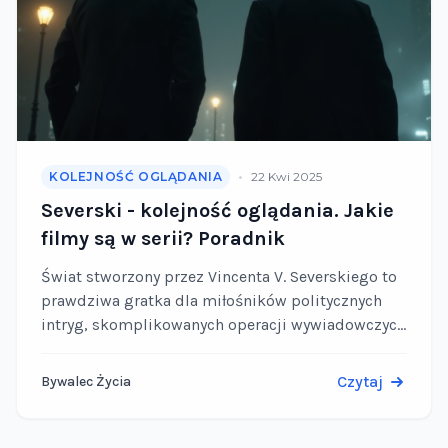
•
KOLEJNOŚĆ OGLĄDANIA
22 Kwi 2025
Severski - kolejność oglądania. Jakie
filmy są w serii? Poradnik
Świat stworzony przez Vincenta V. Severskiego to
prawdziwa gratka dla miłośników politycznych
intryg, skomplikowanych operacji wywiadowczych
i bohaterów o mrocznych sekretach. Autor,
korzystając ze swojego doświadczenia w służbach
Czytaj
Bywalec Życia
specjalnych, buduje …