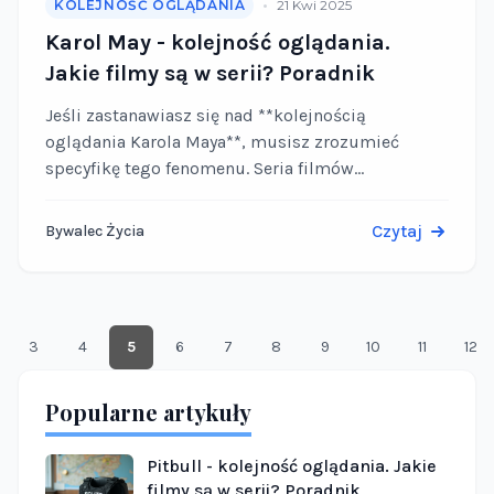
•
KOLEJNOŚĆ OGLĄDANIA
21 Kwi 2025
Karol May - kolejność oglądania.
Jakie filmy są w serii? Poradnik
Jeśli zastanawiasz się nad **kolejnością
oglądania Karola Maya**, musisz zrozumieć
specyfikę tego fenomenu. Seria filmów
inspirowanych prozą niemieckiego pisarza to nie
jednolita saga, lecz zbiór produkcji tworzonych
Czytaj
Bywalec Życia
przez różne studia …
3
4
5
6
7
8
9
10
11
12
Popularne artykuły
Pitbull - kolejność oglądania. Jakie
filmy są w serii? Poradnik