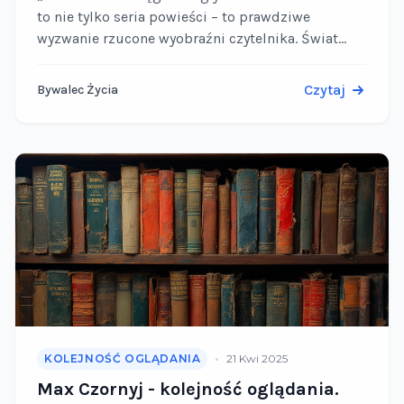
to nie tylko seria powieści – to prawdziwe
wyzwanie rzucone wyobraźni czytelnika. Świat
pełen zdrad, starożytnych bogów i wojen
toczonych na skalę kosmiczną przyciąga niczym …
Czytaj
Bywalec Życia
•
KOLEJNOŚĆ OGLĄDANIA
21 Kwi 2025
Max Czornyj - kolejność oglądania.