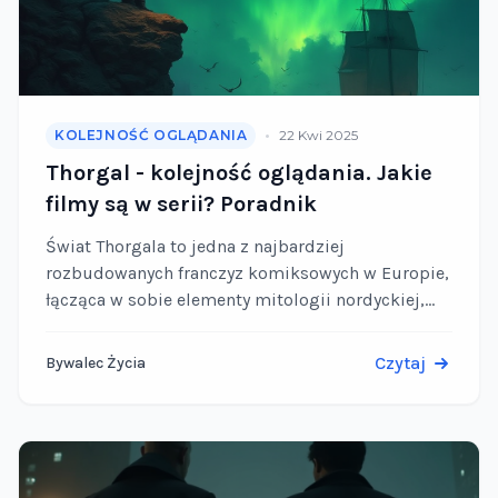
•
KOLEJNOŚĆ OGLĄDANIA
22 Kwi 2025
Thorgal - kolejność oglądania. Jakie
filmy są w serii? Poradnik
Świat Thorgala to jedna z najbardziej
rozbudowanych franczyz komiksowych w Europie,
łącząca w sobie elementy mitologii nordyckiej,
science fiction i psychologicznego dramatu. Choć
często mylony z hollywoodzkimi produkcjami o
Czytaj
Bywalec Życia
Thorze, …