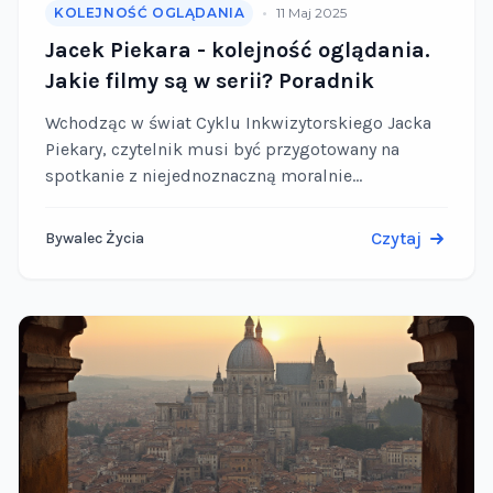
•
KOLEJNOŚĆ OGLĄDANIA
11 Maj 2025
Jacek Piekara - kolejność oglądania.
Jakie filmy są w serii? Poradnik
Wchodząc w świat Cyklu Inkwizytorskiego Jacka
Piekary, czytelnik musi być przygotowany na
spotkanie z niejednoznaczną moralnie
rzeczywistością, gdzie religia splata się z
brutalną polityką, a walka ze złem wymaga
Czytaj
Bywalec Życia
przekraczania …