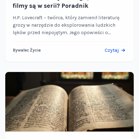
filmy są w serii? Poradnik
H.P. Lovecraft – twórca, który zamienił literaturę
grozy w narzędzie do eksplorowania ludzkich
lęków przed niepojętym. Jego opowieści o
Przedwiecznych, Zakazanej Wiedzy i kosmicznym
horrorze od dekad inspirują filmowców, choć …
Czytaj
Bywalec Życia