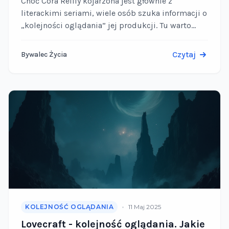
Choć Cora Reilly kojarzona jest głównie z
literackimi seriami, wiele osób szuka informacji o
„kolejności oglądania” jej produkcji. Tu warto
wyjaśnić: autorka tworzy powieści, nie filmy, ale
dynamiczna akcja i …
Czytaj
Bywalec Życia
•
KOLEJNOŚĆ OGLĄDANIA
11 Maj 2025
Lovecraft - kolejność oglądania. Jakie