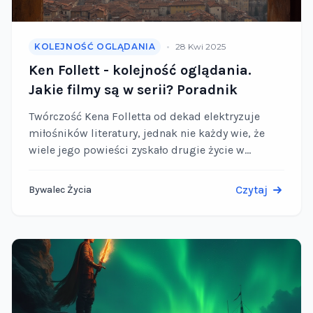
•
KOLEJNOŚĆ OGLĄDANIA
28 Kwi 2025
Ken Follett - kolejność oglądania.
Jakie filmy są w serii? Poradnik
Twórczość Kena Folletta od dekad elektryzuje
miłośników literatury, jednak nie każdy wie, że
wiele jego powieści zyskało drugie życie w
postaci filmów i seriali. Dla nowych odbiorców
kluczowe staje się …
Czytaj
Bywalec Życia