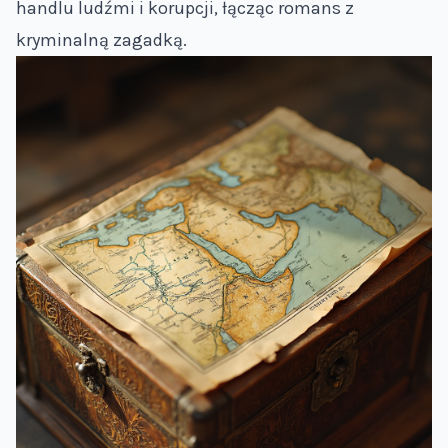
handlu ludźmi i korupcji, łącząc romans z
kryminalną zagadką.